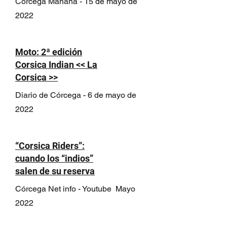
Córcega Mañana - 15 de mayo de
2022
Moto: 2ª edición
Corsica Indian << La
Corsica >>
Diario de Córcega - 6 de mayo de
2022
“Corsica Riders”:
cuando los “indios”
salen de su reserva
Córcega Net info - Youtube Mayo
2022