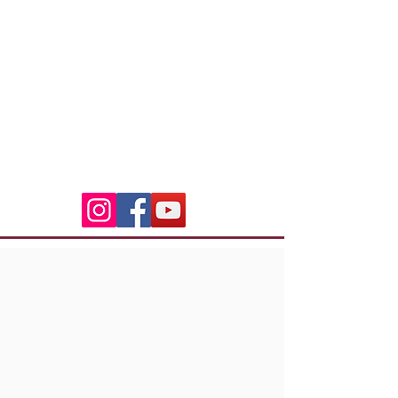
Jinetes indios Córcega
3 Residencia Laetitia
20600 Bastia
indian.riders.corsica@gm
ail.com
06.50.79.59.41