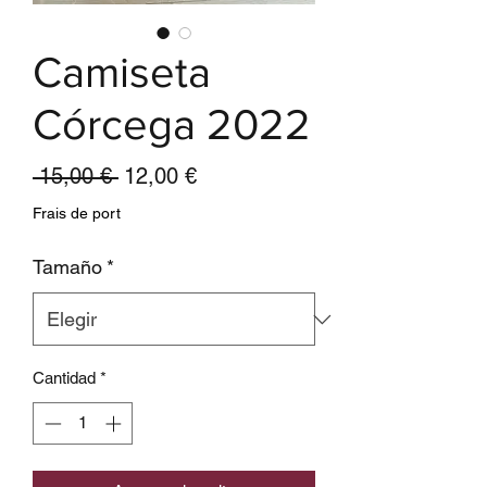
Camiseta
Córcega 2022
Precio
Precio
 15,00 € 
12,00 €
de
Frais de port
oferta
Tamaño
*
Cantidad
*