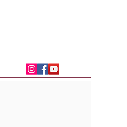
Jinetes indios Córcega
3 Residencia Laetitia
20600 Bastia
indian.riders.corsica@gm
ail.com
06.50.79.59.41